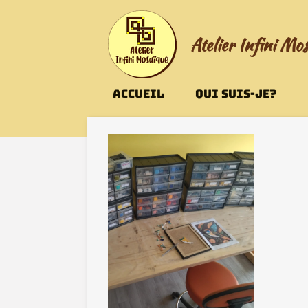
Passer
au
Atelier Infini Mo
contenu
principal
ACCUEIL
QUI SUIS-JE?